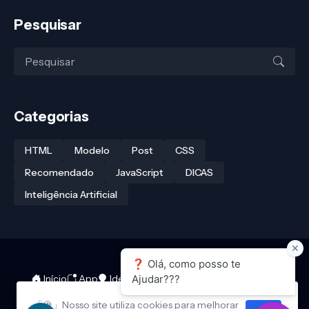
Pesquisar
Categorias
HTML
Modelo
Post
CSS
Recomendado
JavaScript
DICAS
Inteligência Artificial
Início
App
Ideias/Sugestões de Posts
Contato
Sobre
Política de Privacidade
Termos de Uso
「🍪」Nosso site utiliza cookies para melhorar
Design by -
Blogger Templates