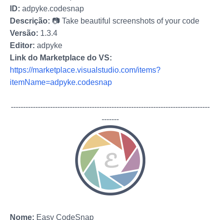
ID:
adpyke.codesnap
Descrição:
📷 Take beautiful screenshots of your code
Versão:
1.3.4
Editor:
adpyke
Link do Marketplace do VS:
https://marketplace.visualstudio.com/items?
itemName=adpyke.codesnap
-------------
-------------
-------------
-------------
-------------
-------------
---
-------
Nome:
Easy CodeSnap