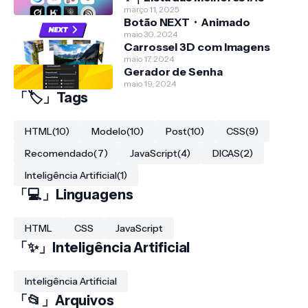
março 11, 2025
Botão NEXT・Animado
maio 30, 2024
Carrossel 3D com Imagens
maio 17, 2024
Gerador de Senha
maio 19, 2024
「🏷️」Tags
HTML
(10)
Modelo
(10)
Post
(10)
CSS
(9)
Recomendado
(7)
JavaScript
(4)
DICAS
(2)
Inteligência Artificial
(1)
「💻」Linguagens
HTML
CSS
JavaScript
「✨」Inteligência Artificial
Inteligência Artificial
「📂」Arquivos