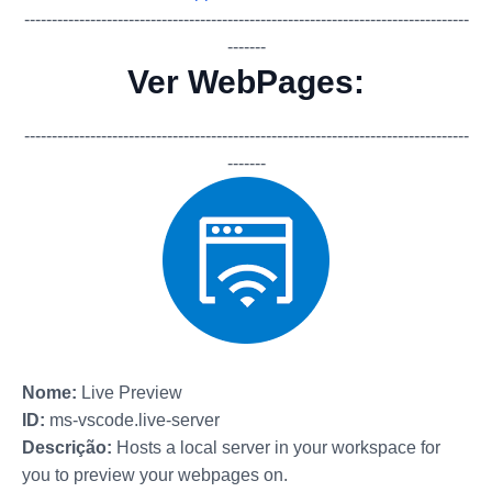
-------------
-------------
-------------
-------------
-------------
-------------
---
-------
Ver WebPages:
-------------
-------------
-------------
-------------
-------------
-------------
---
-------
Nome:
Live Preview
ID:
ms-vscode.live-server
Descrição:
Hosts a local server in your workspace for
you to preview your webpages on.