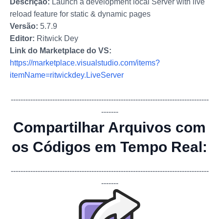
Descrição:
Launch a development local Server with live
reload feature for static & dynamic pages
Versão:
5.7.9
Editor:
Ritwick Dey
Link do Marketplace do VS:
https://marketplace.visualstudio.com/items?
itemName=ritwickdey.LiveServer
-------------
-------------
-------------
-------------
-------------
-------------
---
-------
Compartilhar Arquivos com
os Códigos em Tempo Real:
-------------
-------------
-------------
-------------
-------------
-------------
---
-------