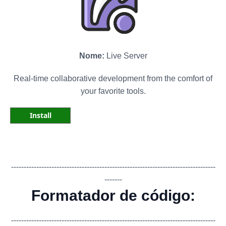
Nome:
Live Server
Real-time collaborative development from the comfort of
your favorite tools.
Install
-------------
-------------
-------------
-------------
-------------
-------------
---
-------
Formatador de código:
-------------
-------------
-------------
-------------
-------------
-------------
---