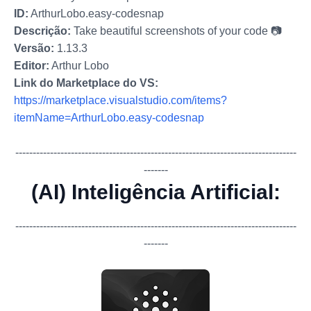
ID:
ArthurLobo.easy-codesnap
Descrição:
Take beautiful screenshots of your code 📷
Versão:
1.13.3
Editor:
Arthur Lobo
Link do Marketplace do VS:
https://marketplace.visualstudio.com/items?
itemName=ArthurLobo.easy-codesnap
-------------
-------------
-------------
-------------
-------------
-------------
---
-------
(AI) Inteligência Artificial:
-------------
-------------
-------------
-------------
-------------
-------------
---
-------