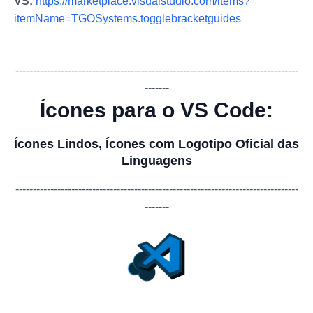
VS:
https://marketplace.visualstudio.com/items?
itemName=TGOSystems.togglebracketguides
-------------
-------------
-------------
-------------
-------------
-------------
---
-------
Ícones para o VS Code:
Ícones Lindos, Ícones com Logotipo Oficial das
Linguagens
-------------
-------------
-------------
-------------
-------------
-------------
---
-------