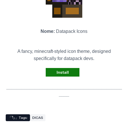
Nome:
Datapack Icons
A fancy, minecraft-styled icon theme, designed
specifically for datapack devs.
Install
_____________________________________________
____
「🏷️」Tags:
DICAS