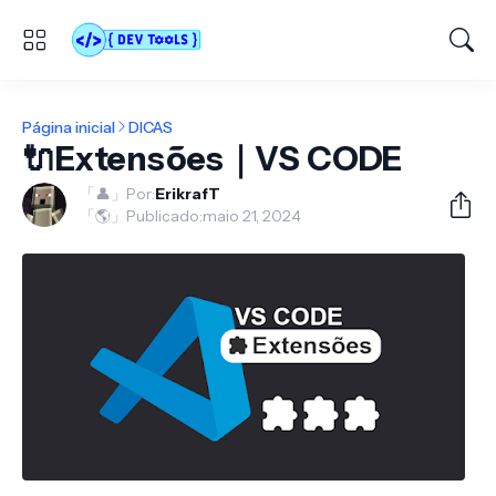
Página inicial
DICAS
🔌Extensões｜VS CODE
「👤」Por:
ErikrafT
「🌎」Publicado:
maio 21, 2024