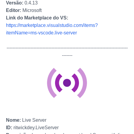
Versão:
0.4.13
Editor:
Microsoft
Link do Marketplace do VS:
https://marketplace.visualstudio.com/items?
itemName=ms-vscode.live-server
-------------
-------------
-------------
-------------
-------------
-------------
---
-------
Nome:
Live Server
ID:
ritwickdey.LiveServer