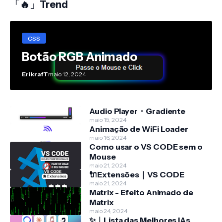
「🔥」Trend
CSS
Botão RGB Animado
ErikrafT
maio 12, 2024
Audio Player・Gradiente
maio 15, 2024
Animação de WiFi Loader
maio 16, 2024
Como usar o VS CODE sem o
Mouse
maio 21, 2024
🔌Extensões｜VS CODE
maio 21, 2024
Matrix - Efeito Animado de
Matrix
maio 24, 2024
✨｜Lista das Melhores IAs