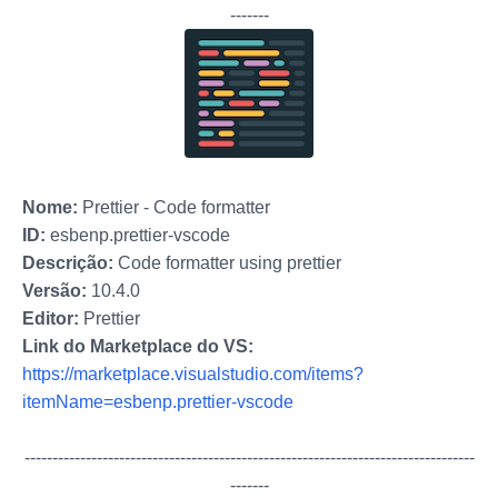
-------
Nome:
Prettier - Code formatter
ID:
esbenp.prettier-vscode
Descrição:
Code formatter using prettier
Versão:
10.4.0
Editor:
Prettier
Link do Marketplace do VS:
https://marketplace.visualstudio.com/items?
itemName=esbenp.prettier-vscode
-------------
-------------
-------------
-------------
-------------
-------------
---
-------