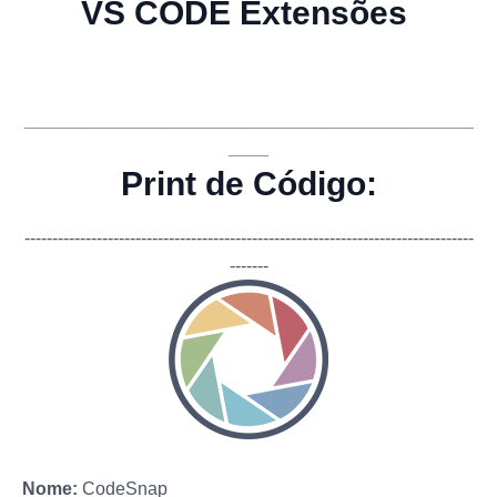
VS CODE Extensões
_____________________________________________
____
Print de Código:
-------------
-------------
-------------
-------------
-------------
-------------
---
-------
Nome:
CodeSnap